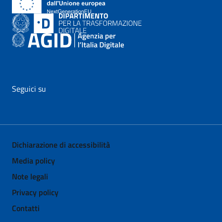
Seguici su
vai al profilo Facebook di AgID - il link si apre in nuova pagina
vai al profilo Twitter di AgID - il link si apre in nuova p
vai al profilo YouTube di AgID - il link si apre i
vai al profilo LinkedIn di AgID - il link 
vai al profilo Medium di AgID - i
vai al profilo Instagram 
Dichiarazione di accessibilità
Media policy
Note legali
Privacy policy
Contatti