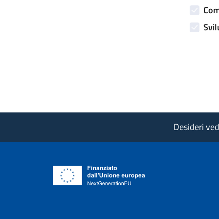
Comp
Svil
Desideri vede