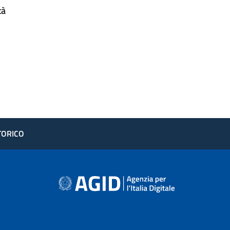
tà
STORICO