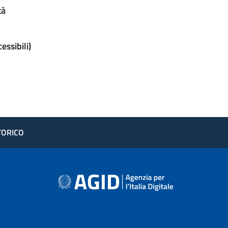
tà
ssibili)
STORICO