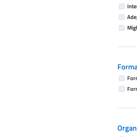
Inte
Adeg
Migl
Forma
Form
Form
Organi