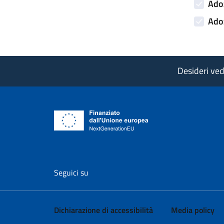
Adoz
Adoz
Desideri vede
vai al profilo Facebook di AgID - il l
vai al profilo Twitter di AgID 
vai al profilo YouTube
vai al profilo
vai al
Seguici su
Dichiarazione di accessibilità
Media policy