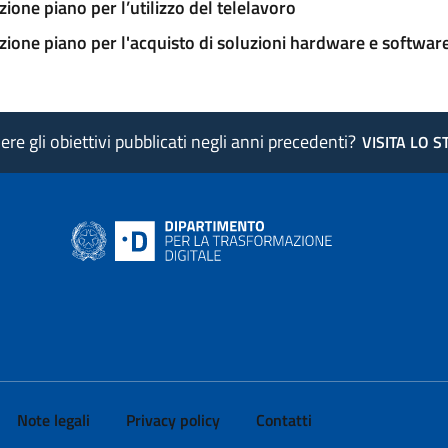
ione piano per l’utilizzo del telelavoro
ione piano per l'acquisto di soluzioni hardware e softwar
re gli obiettivi pubblicati negli anni precedenti?
VISITA LO 
ink si apre in nuova pagina
- il link si apre in nuova pagina
 di AgID - il link si apre in nuova pagina
 LinkedIn di AgID - il link si apre in nuova pagina
 profilo Medium di AgID - il link si apre in nuova pagina
vai al profilo Instagram di AgID - il link si apre in nuova pagina
Note legali
Privacy policy
Contatti