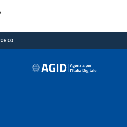
e
STORICO