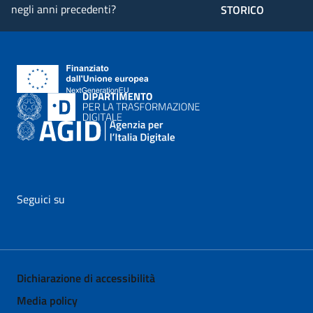
negli anni precedenti?
STORICO
Seguici su
vai al profilo Facebook di AgID - il link si apre in nuova pagina
vai al profilo Twitter di AgID - il link si apre in nuova p
vai al profilo YouTube di AgID - il link si apre i
vai al profilo LinkedIn di AgID - il link 
vai al profilo Medium di AgID - i
vai al profilo Instagram 
Dichiarazione di accessibilità
Media policy