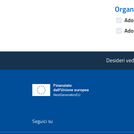
Organi
Adoz
Adoz
Desideri vede
vai al profilo Facebook di AgID - il l
vai al profilo Twitter di AgID 
vai al profilo YouTube
vai al profilo
vai al
Seguici su