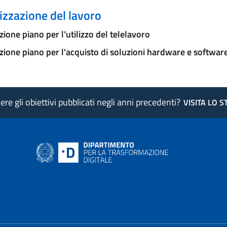
zzazione del lavoro
ione piano per l’utilizzo del telelavoro
ione piano per l'acquisto di soluzioni hardware e softwar
re gli obiettivi pubblicati negli anni precedenti?
VISITA LO 
ink si apre in nuova pagina
- il link si apre in nuova pagina
 di AgID - il link si apre in nuova pagina
 LinkedIn di AgID - il link si apre in nuova pagina
 profilo Medium di AgID - il link si apre in nuova pagina
vai al profilo Instagram di AgID - il link si apre in nuova pagina