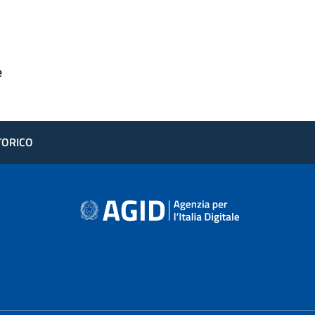
e
STORICO