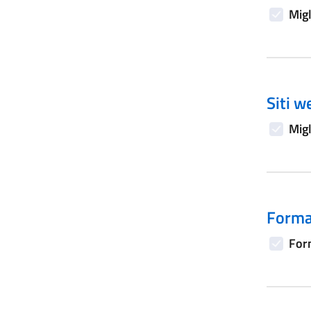
Migl
Siti w
Migl
Forma
Form