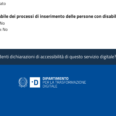
cato
ile dei processi di inserimento delle persone con disabil
 No
: No
nti dichiarazioni di accessibilità di questo servizio digitale
ink si apre in nuova pagina
- il link si apre in nuova pagina
 di AgID - il link si apre in nuova pagina
 LinkedIn di AgID - il link si apre in nuova pagina
 profilo Medium di AgID - il link si apre in nuova pagina
vai al profilo Instagram di AgID - il link si apre in nuova pagina