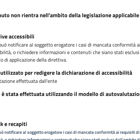
nuto non rientra nell'ambito della legislazione applicabile
ive accessibili
può notificare al soggetto erogatore i casi di mancata conformità ai
ibilità, o richiedere informazioni e contenuti che siano stati esclusi
o di applicazione della direttiva.
tilizzato per redigere la dichiarazione di accessibilità
azione effettuata dall'ente
i è stata effettuata utilizzando il modello di autovalutazi
 e recapiti
ò notificare al soggetto erogatore i casi di mancata conformità ai requisiti di
tà, o richiedere informazioni e contenuti che siano stati esclusi dall'ambito d