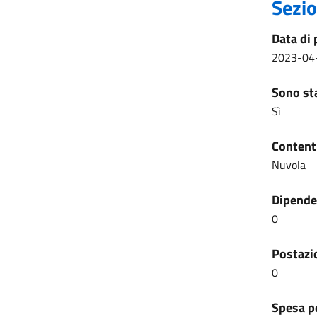
Sezio
Data di 
2023-04
Sono sta
Sì
Content
Nuvola
Dipenden
0
Postazio
0
Spesa pe