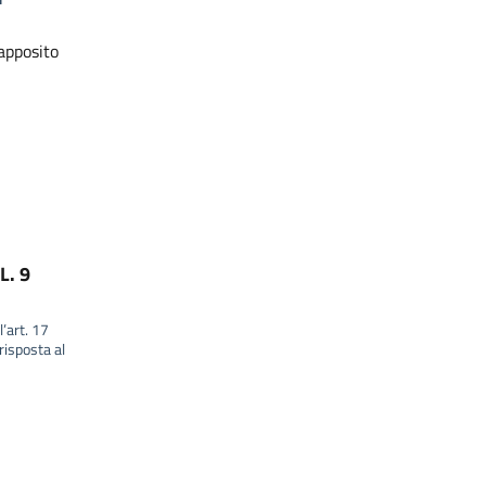
 apposito
L. 9
l’art. 17
isposta al