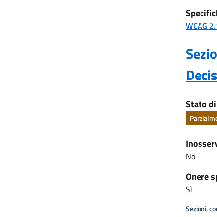
Specific
WCAG 2.
Sezio
Deci
Stato d
Parzialm
Inosser
No
Onere s
Sì
Sezioni, c