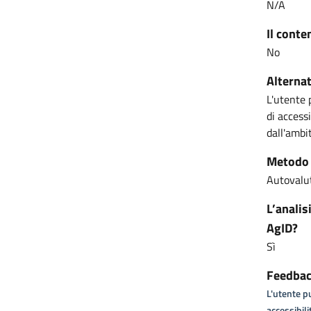
N/A
Il conte
No
Alternat
L'utente 
di access
dall'ambit
Metodo u
Autovalut
L’analis
AgID?
Sì
Feedback
L'utente pu
accessibili