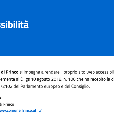
sibilità
di Frinco
si impegna a rendere il proprio sito web accessibil
mente al D.lgs 10 agosto 2018, n. 106 che ha recepito la di
/2102 del Parlamento europeo e del Consiglio.
b
i Frinco
www.comune.frinco.at.it/