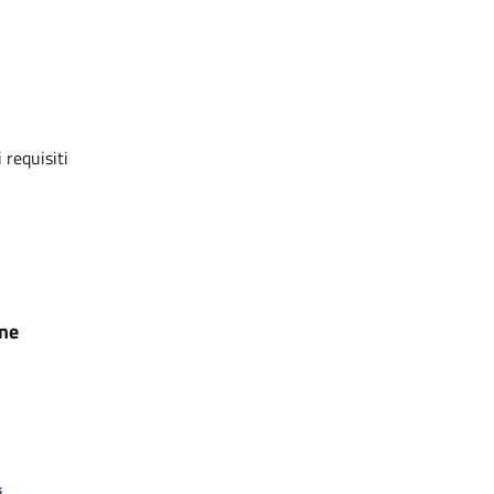
 requisiti
one
i