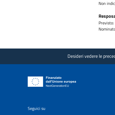
Non indi
Resposab
Previsto:
Nominato
Desideri vedere le precede
vai al profilo Facebook di AgID - il l
vai al profilo Twitter di AgID 
vai al profilo YouTube
vai al profilo
vai al
Seguici su