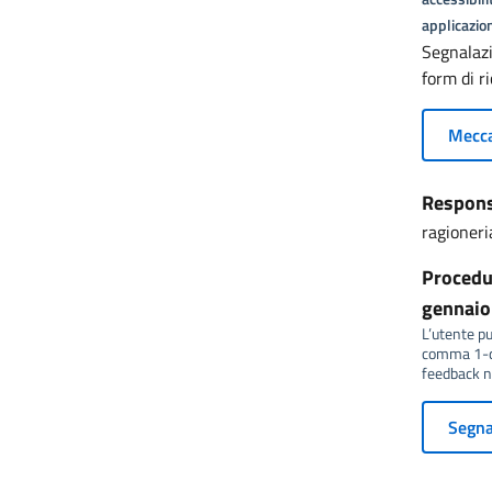
applicazion
Segnalazi
form di 
Mecca
Responsa
ragioneri
Procedur
gennaio 
L’utente può
comma 1-qu
feedback no
Segnal