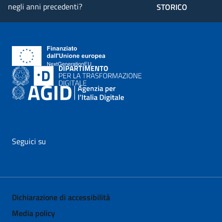
negli anni precedenti?
STORICO
Seguici su
vai al profilo Facebook di AgID - il link si apre in nuova pagina
vai al profilo Twitter di AgID - il link si apre in nuova p
vai al profilo YouTube di AgID - il link si apre i
vai al profilo LinkedIn di AgID - il link 
vai al profilo Medium di AgID - i
vai al profilo Instagram 
Dichiarazione di accessibilità
Media policy