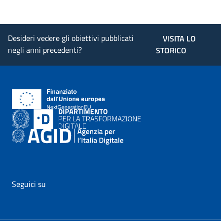
Desideri vedere gli obiettivi pubblicati
VISITA LO
negli anni precedenti?
STORICO
Seguici su
vai al profilo Facebook di AgID - il link si apre in nuova pagina
vai al profilo Twitter di AgID - il link si apre in nuova p
vai al profilo YouTube di AgID - il link si apre i
vai al profilo LinkedIn di AgID - il link 
vai al profilo Medium di AgID - i
vai al profilo Instagram 