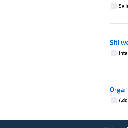
Svil
Siti w
Inte
Organi
Adoz