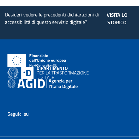
Desideri vedere le precedenti dichiarazioni di
VISITA LO
accessibilità di questo servizio digitale?
STORICO
Seguici su
vai al profilo Facebook di AgID - il link si apre in nuova pagina
vai al profilo Twitter di AgID - il link si apre in nuova p
vai al profilo YouTube di AgID - il link si apre i
vai al profilo LinkedIn di AgID - il link 
vai al profilo Medium di AgID - i
vai al profilo Instagram 