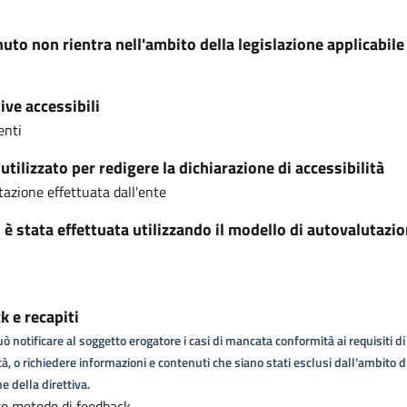
nuto non rientra nell'ambito della legislazione applicabile
ive accessibili
enti
tilizzato per redigere la dichiarazione di accessibilità
azione effettuata dall'ente
i è stata effettuata utilizzando il modello di autovalutazi
 e recapiti
ò notificare al soggetto erogatore i casi di mancata conformità ai requisiti di
tà, o richiedere informazioni e contenuti che siano stati esclusi dall'ambito d
e della direttiva.
so metodo di feedback