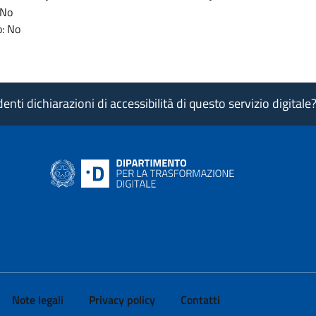
 No
: No
nti dichiarazioni di accessibilità di questo servizio digitale
ink si apre in nuova pagina
- il link si apre in nuova pagina
 di AgID - il link si apre in nuova pagina
 LinkedIn di AgID - il link si apre in nuova pagina
 profilo Medium di AgID - il link si apre in nuova pagina
vai al profilo Instagram di AgID - il link si apre in nuova pagina
Note legali
Privacy policy
Contatti