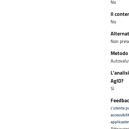
No
Il conte
No
Alternat
Non pres
Metodo u
Autovalut
L’analis
AgID?
Sì
Feedback
L'utente pu
accessibili
applicazion
Attraver