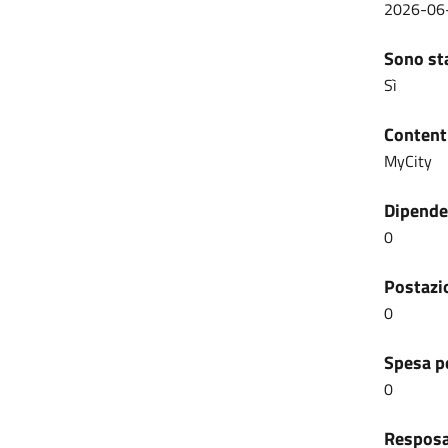
2026-06
Sono sta
Sì
Content
MyCity
Dipenden
0
Postazio
0
Spesa pe
0
Resposab