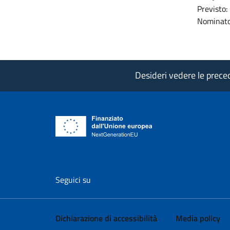
Previsto:
Nominato
Desideri vedere le precede
vai al profilo Facebook di AgID - il l
vai al profilo Twitter di AgID 
vai al profilo YouTube
vai al profilo
vai al
Seguici su
Dichiarazione di accessibilità
Media policy