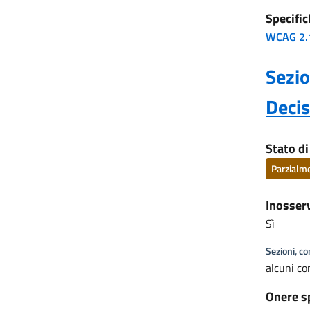
Specific
WCAG 2.
Sezio
Deci
Stato d
Parzialm
Inosser
Sì
Sezioni, c
alcuni co
Onere s