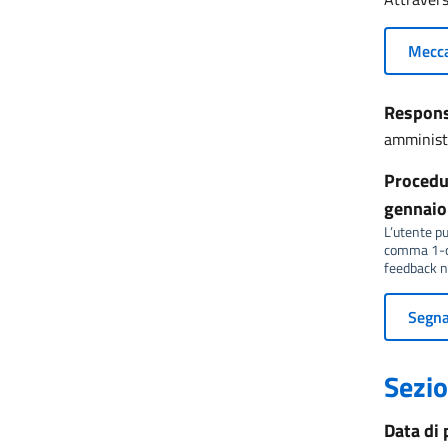
Mecca
Responsa
amminist
Procedur
gennaio 
L’utente può
comma 1-qu
feedback no
Segnal
Sezio
Data di 