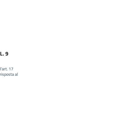
L. 9
l’art. 17
isposta al