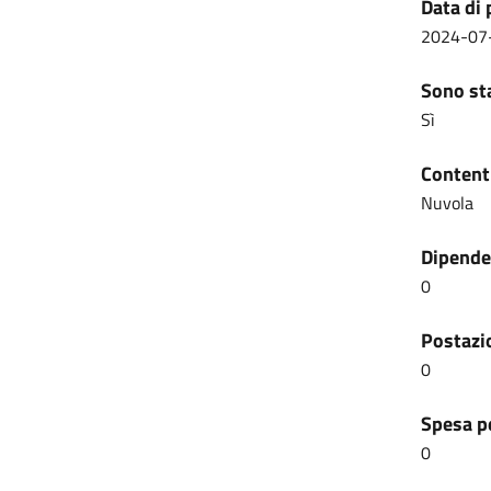
Data di 
2024-07
Sono sta
Sì
Content
Nuvola
Dipenden
0
Postazio
0
Spesa pe
0