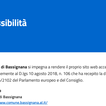
sibilità
di Bassignana
si impegna a rendere il proprio sito web acce
mente al D.lgs 10 agosto 2018, n. 106 che ha recepito la di
/2102 del Parlamento europeo e del Consiglio.
b
i Bassignana
www.comune.bassignana.al.it/