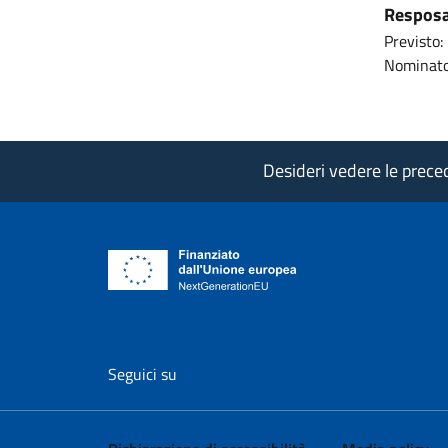
Resposab
Previsto:
Nominato
Desideri vedere le precede
vai al profilo Facebook di AgID - il l
vai al profilo Twitter di AgID 
vai al profilo YouTube
vai al profilo
vai al
Seguici su