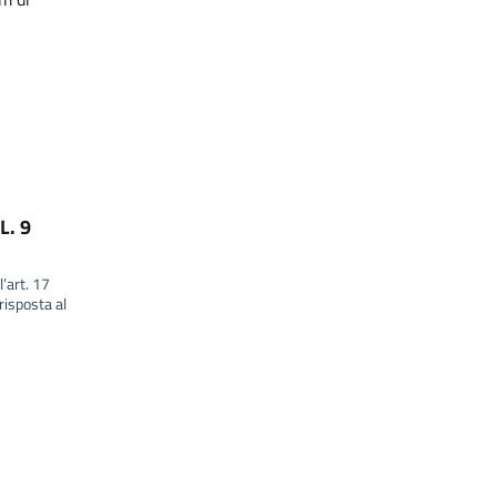
L. 9
l’art. 17
isposta al