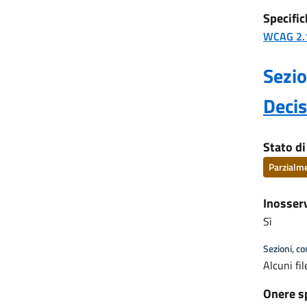
Specific
WCAG 2.
Sezio
Deci
Stato d
Parzialm
Inosser
Sì
Sezioni, c
Alcuni fi
Onere s