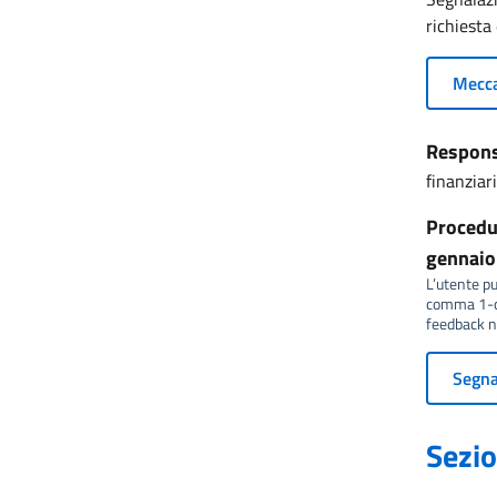
richiesta
Mecca
Responsa
finanzia
Procedur
gennaio 
L’utente può
comma 1-qu
feedback no
Segnal
Sezio