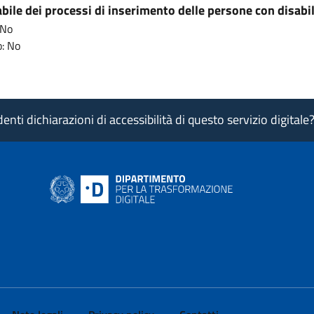
ile dei processi di inserimento delle persone con disabil
 No
: No
nti dichiarazioni di accessibilità di questo servizio digitale
ink si apre in nuova pagina
- il link si apre in nuova pagina
 di AgID - il link si apre in nuova pagina
 LinkedIn di AgID - il link si apre in nuova pagina
 profilo Medium di AgID - il link si apre in nuova pagina
vai al profilo Instagram di AgID - il link si apre in nuova pagina