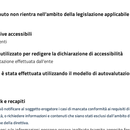
nuto non rientra nell'ambito della legislazione applicabile
ive accessibili
enti
tilizzato per redigere la dichiarazione di accessibilità
azione effettuata dall'ente
i è stata effettuata utilizzando il modello di autovalutazi
 e recapiti
ò notificare al soggetto erogatore i casi di mancata conformità ai requisiti di
tà, o richiedere informazioni e contenuti che siano stati esclusi dall'ambito d
e della direttiva.
oni e/o informazioni possono essere inoltrate tramite apposito for