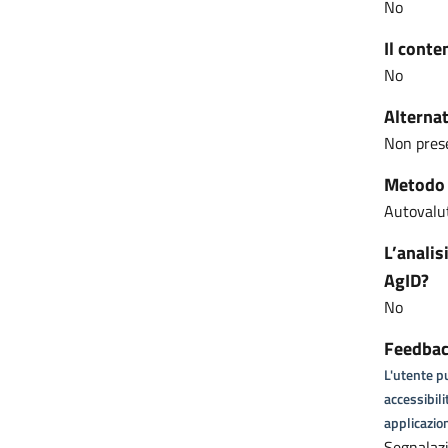
No
Il conte
No
Alternat
Non pres
Metodo u
Autovalut
L’analis
AgID?
No
Feedback
L'utente pu
accessibili
applicazion
Segnalazi