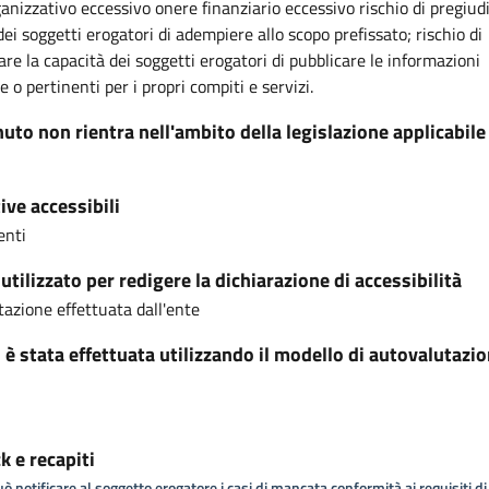
anizzativo eccessivo onere finanziario eccessivo rischio di pregiudi
dei soggetti erogatori di adempiere allo scopo prefissato; rischio di
are la capacità dei soggetti erogatori di pubblicare le informazioni
 o pertinenti per i propri compiti e servizi.
nuto non rientra nell'ambito della legislazione applicabile
ive accessibili
enti
tilizzato per redigere la dichiarazione di accessibilità
azione effettuata dall'ente
i è stata effettuata utilizzando il modello di autovalutazi
 e recapiti
ò notificare al soggetto erogatore i casi di mancata conformità ai requisiti di