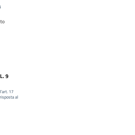
i
tto
L. 9
l’art. 17
isposta al