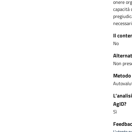
onere org
capacità 
pregiudic
necessarie
Il conte
No
Alternat
Non pres
Metodo u
Autovalut
L’analis
AgID?
Sì
Feedback
L'utente pu