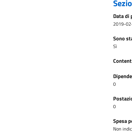
Sezio
Data di 
2019-02
Sono sta
Sì
Content
Dipenden
0
Postazio
0
Spesa pe
Non indi