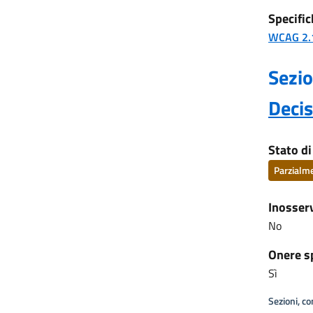
Specific
WCAG 2.
Sezio
Deci
Stato d
Parzialm
Inosser
No
Onere s
Sì
Sezioni, c