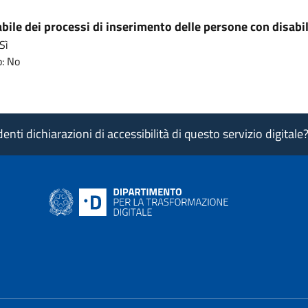
ile dei processi di inserimento delle persone con disabil
Sì
: No
nti dichiarazioni di accessibilità di questo servizio digitale
ink si apre in nuova pagina
- il link si apre in nuova pagina
 di AgID - il link si apre in nuova pagina
 LinkedIn di AgID - il link si apre in nuova pagina
 profilo Medium di AgID - il link si apre in nuova pagina
vai al profilo Instagram di AgID - il link si apre in nuova pagina