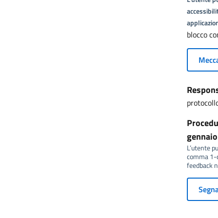
accessibili
applicazion
blocco co
Mecca
Responsa
protocol
Procedur
gennaio 
L’utente può
comma 1-qu
feedback no
Segnal