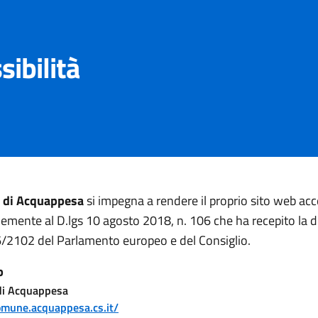
sibilità
di Acquappesa
si impegna a rendere il proprio sito web acce
mente al D.lgs 10 agosto 2018, n. 106 che ha recepito la di
/2102 del Parlamento europeo e del Consiglio.
b
i Acquappesa
comune.acquappesa.cs.it/