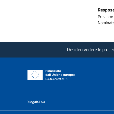
Resposab
Previsto: 
Nominato
Desideri vedere le precede
vai al profilo Facebook di AgID - il l
vai al profilo Twitter di AgID 
vai al profilo YouTube
vai al profilo
vai al
Seguici su