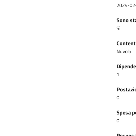
2024-02
Sono sta
Sì
Content
Nuvola
Dipenden
1
Postazio
0
Spesa pe
0
Resposab