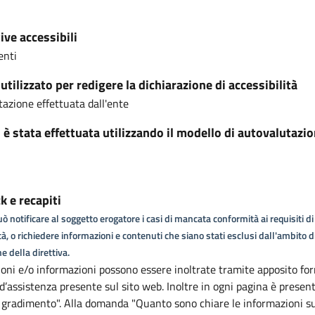
ive accessibili
enti
tilizzato per redigere la dichiarazione di accessibilità
azione effettuata dall'ente
i è stata effettuata utilizzando il modello di autovalutazi
 e recapiti
ò notificare al soggetto erogatore i casi di mancata conformità ai requisiti di
tà, o richiedere informazioni e contenuti che siano stati esclusi dall'ambito d
e della direttiva.
oni e/o informazioni possono essere inoltrate tramite apposito for
 d’assistenza presente sul sito web. Inoltre in ogni pagina è presen
i gradimento". Alla domanda "Quanto sono chiare le informazioni s