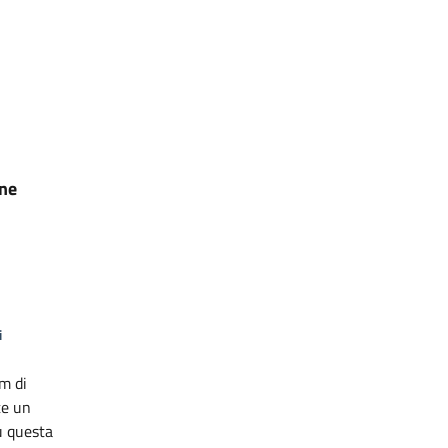
one
i
m di
te un
u questa