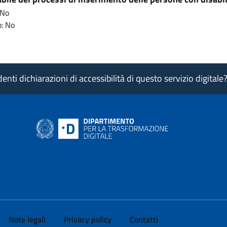
 No
: No
nti dichiarazioni di accessibilità di questo servizio digitale
ink si apre in nuova pagina
- il link si apre in nuova pagina
 di AgID - il link si apre in nuova pagina
 LinkedIn di AgID - il link si apre in nuova pagina
 profilo Medium di AgID - il link si apre in nuova pagina
vai al profilo Instagram di AgID - il link si apre in nuova pagina
Note legali
Privacy policy
Contatti