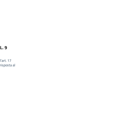
L. 9
l’art. 17
isposta al