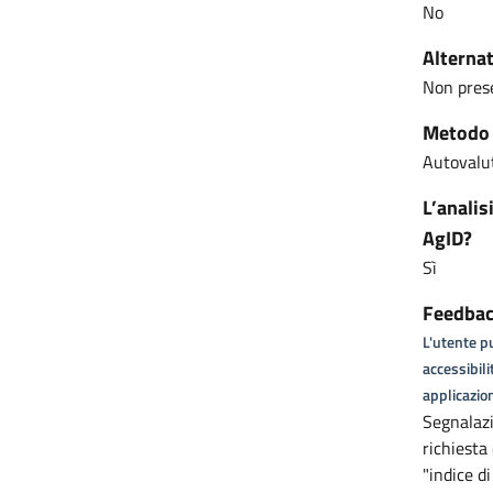
No
Alternat
Non pres
Metodo u
Autovalut
L’analis
AgID?
Sì
Feedback
L'utente pu
accessibili
applicazion
Segnalazi
richiesta
"indice d