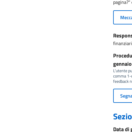
pagina?" 
Mecca
Responsa
finanziar
Procedur
gennaio 
L’utente può
comma 1-qu
feedback no
Segnal
Sezio
Data di 