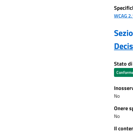
Specific
WCAG 2.
Sezio
Deci
Stato d
Conform
Inosser
No
Onere s
No
Il conte