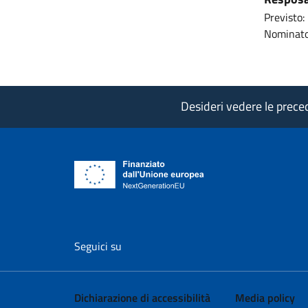
Previsto:
Nominato
Desideri vedere le precede
vai al profilo Facebook di AgID - il l
vai al profilo Twitter di AgID 
vai al profilo YouTube
vai al profilo
vai al
Seguici su
Dichiarazione di accessibilità
Media policy