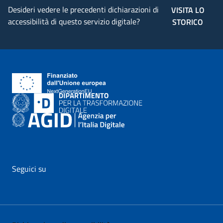
Desideri vedere le precedenti dichiarazioni di
VISITA LO
accessibilità di questo servizio digitale?
STORICO
Seguici su
vai al profilo Facebook di AgID - il link si apre in nuova pagina
vai al profilo Twitter di AgID - il link si apre in nuova p
vai al profilo YouTube di AgID - il link si apre i
vai al profilo LinkedIn di AgID - il link 
vai al profilo Medium di AgID - i
vai al profilo Instagram 