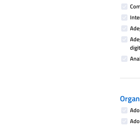
Comp
Inte
Adeg
Adeg
digi
Anal
Organi
Adoz
Adoz