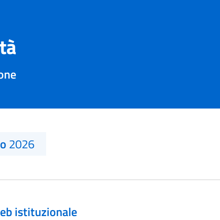
ità
sone
no
2026
eb istituzionale