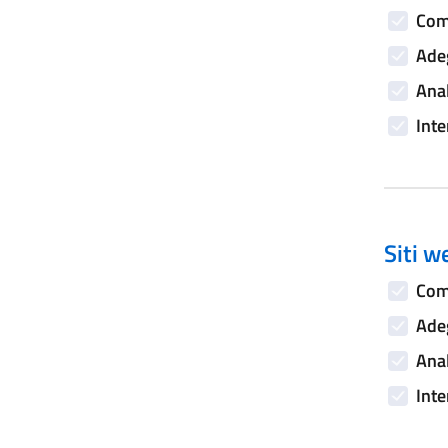
Comp
Adeg
Anal
Inte
Siti w
Comp
Adeg
Anal
Inte