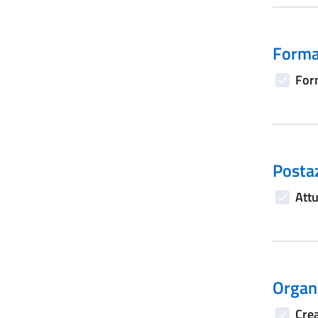
Forma
Form
Postaz
Attu
Organi
Crea