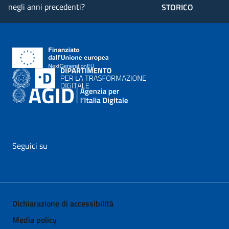
negli anni precedenti?
STORICO
Seguici su
vai al profilo Facebook di AgID - il link si apre in nuova pagina
vai al profilo Twitter di AgID - il link si apre in nuova p
vai al profilo YouTube di AgID - il link si apre i
vai al profilo LinkedIn di AgID - il link 
vai al profilo Medium di AgID - i
vai al profilo Instagram 
Dichiarazione di accessibilità
Media policy