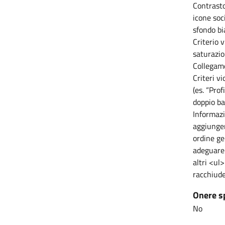
Contrasto
icone soc
sfondo bi
Criterio 
saturazio
Collegame
Criteri v
(es. “Pro
doppio ba
Informazi
aggiunger
ordine ge
adeguare 
altri <ul
racchiuder
Onere s
No