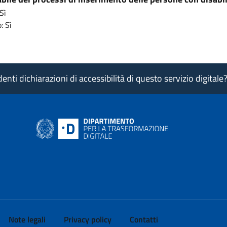
Sì
: Sì
nti dichiarazioni di accessibilità di questo servizio digitale
ink si apre in nuova pagina
- il link si apre in nuova pagina
 di AgID - il link si apre in nuova pagina
 LinkedIn di AgID - il link si apre in nuova pagina
 profilo Medium di AgID - il link si apre in nuova pagina
vai al profilo Instagram di AgID - il link si apre in nuova pagina
Note legali
Privacy policy
Contatti