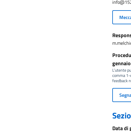
info@15
Mecca
Responsa
m.melchi
Procedur
gennaio 
L’utente può
comma 1-qu
feedback no
Segnal
Sezio
Data di 