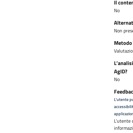
Il conte
No
Alternat
Non pres
Metodo u
Valutazio
L’analis
AgID?
No
Feedback
L'utente pu
accessibili
applicazion
L'utente 
informazi