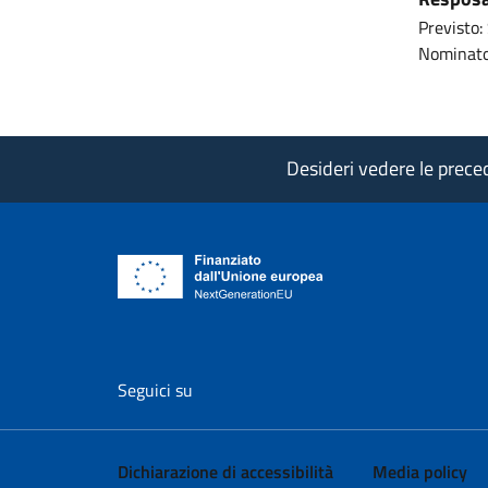
Previsto: 
Nominato
Desideri vedere le precede
vai al profilo Facebook di AgID - il l
vai al profilo Twitter di AgID 
vai al profilo YouTube
vai al profilo
vai al
Seguici su
Dichiarazione di accessibilità
Media policy