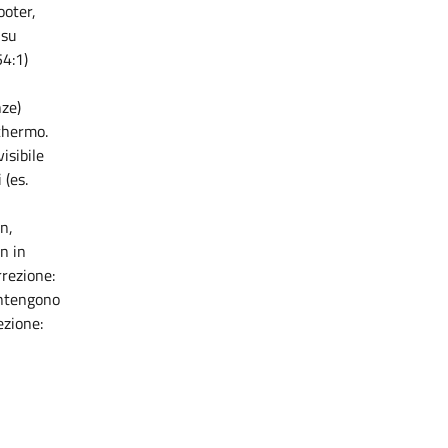
ooter,
 su
54:1)
nze)
schermo.
isibile
 (es.
n,
n in
rrezione:
ontengono
ezione: