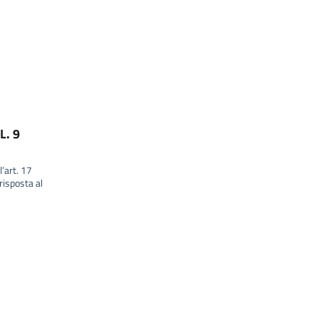
L. 9
l’art. 17
isposta al