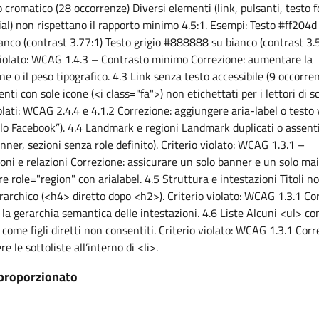
 cromatico (28 occorrenze) Diversi elementi (link, pulsanti, testo f
ial) non rispettano il rapporto minimo 4.5:1. Esempi: Testo #ff204d
anco (contrast 3.77:1) Testo grigio #888888 su bianco (contrast 3.
violato: WCAG 1.4.3 – Contrasto minimo Correzione: aumentare la
ne o il peso tipografico. 4.3 Link senza testo accessibile (9 occorre
nti con sole icone (<i class="fa">) non etichettati per i lettori di 
iolati: WCAG 2.4.4 e 4.1.2 Correzione: aggiungere aria-label o testo v
filo Facebook”). 4.4 Landmark e regioni Landmark duplicati o assenti
nner, sezioni senza role definito). Criterio violato: WCAG 1.3.1 –
oni e relazioni Correzione: assicurare un solo banner e un solo mai
e role="region" con arialabel. 4.5 Struttura e intestazioni Titoli no
rarchico (<h4> diretto dopo <h2>). Criterio violato: WCAG 1.3.1 Co
la gerarchia semantica delle intestazioni. 4.6 Liste Alcuni <ul> c
> come figli diretti non consentiti. Criterio violato: WCAG 1.3.1 Corr
e le sottoliste all’interno di <li>.
proporzionato