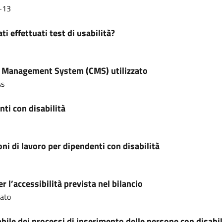
-13
ti effettuati test di usabilità?
 Management System (CMS) utilizzato
ss
ti con disabilità
ni di lavoro per dipendenti con disabilità
r l’accessibilità prevista nel bilancio
cato
ile dei processi di inserimento delle persone con disabil