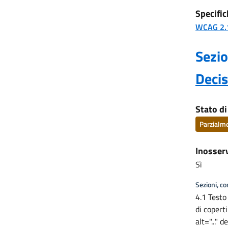
Specific
WCAG 2.
Sezio
Deci
Stato d
Parzialm
Inosser
Sì
Sezioni, c
4.1 Testo
di copert
alt="..."