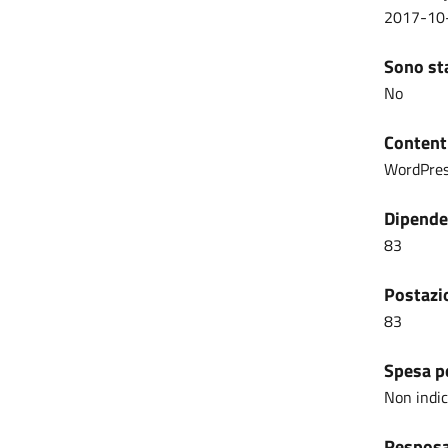
2017-10
Sono sta
No
Content
WordPre
Dipenden
83
Postazio
83
Spesa pe
Non indi
Resposab