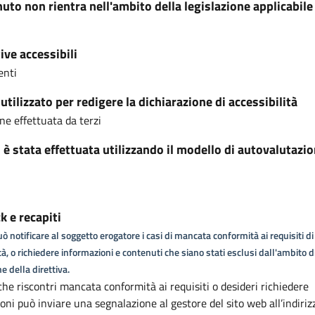
nuto non rientra nell'ambito della legislazione applicabile
ive accessibili
enti
tilizzato per redigere la dichiarazione di accessibilità
ne effettuata da terzi
i è stata effettuata utilizzando il modello di autovalutazi
 e recapiti
ò notificare al soggetto erogatore i casi di mancata conformità ai requisiti di
tà, o richiedere informazioni e contenuti che siano stati esclusi dall'ambito d
e della direttiva.
che riscontri mancata conformità ai requisiti o desideri richiedere
oni può inviare una segnalazione al gestore del sito web all’indiriz