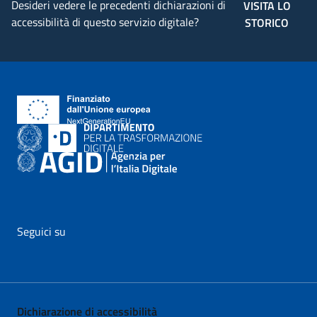
Desideri vedere le precedenti dichiarazioni di
VISITA LO
accessibilità di questo servizio digitale?
STORICO
Seguici su
vai al profilo Facebook di AgID - il link si apre in nuova pagina
vai al profilo Twitter di AgID - il link si apre in nuova p
vai al profilo YouTube di AgID - il link si apre i
vai al profilo LinkedIn di AgID - il link 
vai al profilo Medium di AgID - i
vai al profilo Instagram 
Dichiarazione di accessibilità