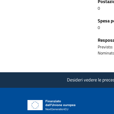
Postazio
0
Spesa pe
0
Resposab
Previsto:
Nominato
Desideri vedere le precede