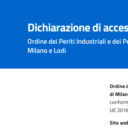
Dichiarazione di acces
Ordine dei Periti Industriali e dei P
Milano e Lodi
Ordine d
di Milan
conforme
UE 2016
Sito we