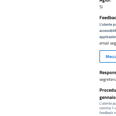
Sì
Feedback
L'utente pu
accessibili
applicazion
email seg
Mecca
Responsa
segreteri
Procedur
gennaio 
L’utente può
comma 1-qu
feedback no