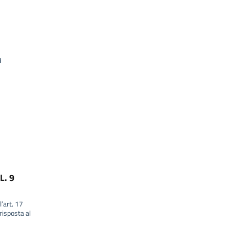
i
L. 9
l’art. 17
isposta al