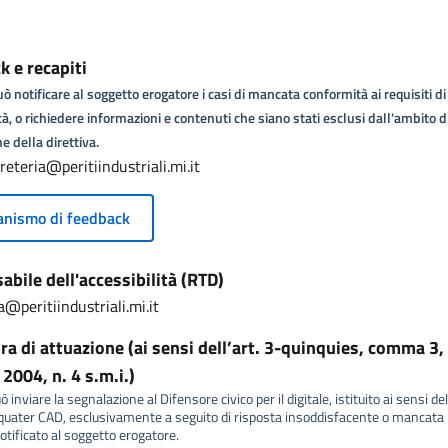
 e recapiti
ò notificare al soggetto erogatore i casi di mancata conformità ai requisiti di
tà, o richiedere informazioni e contenuti che siano stati esclusi dall'ambito d
e della direttiva.
reteria@peritiindustriali.mi.it
nismo di feedback
bile dell'accessibilità (RTD)
a@peritiindustriali.mi.it
a di attuazione (ai sensi dell’art. 3-quinquies, comma 3, 
2004, n. 4 s.m.i.)
 inviare la segnalazione al Difensore civico per il digitale, istituito ai sensi del
ater CAD, esclusivamente a seguito di risposta insoddisfacente o mancata r
tificato al soggetto erogatore.