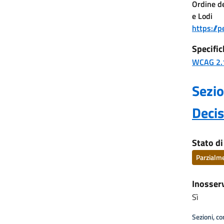
Ordine de
e Lodi
https://pe
Specific
WCAG 2.
Sezio
Deci
Stato d
Parzialm
Inosser
Sì
Sezioni, c