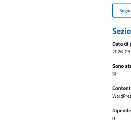
Segnal
Sezio
Data di 
2026-03
Sono sta
Sì
Content
WordPre
Dipenden
0