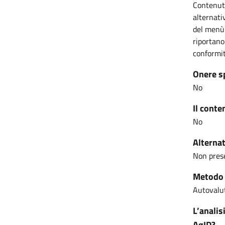
Contenut
alternati
del menù 
riportano
conformit
Onere s
No
Il conte
No
Alternat
Non pres
Metodo u
Autovalut
L’analis
AgID?