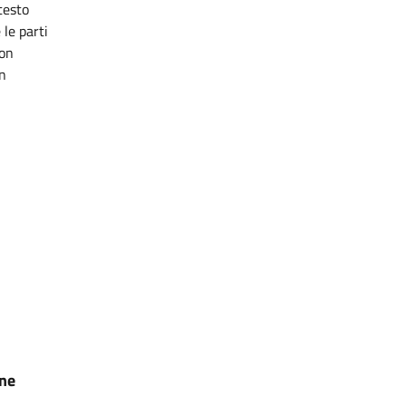
testo
le parti
non
on
one