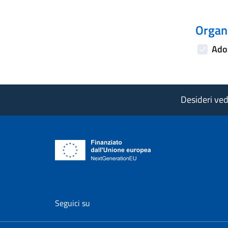
Organi
Adoz
Desideri vede
vai al profilo Facebook di AgID - il l
vai al profilo Twitter di AgID 
vai al profilo YouTube
vai al profilo
vai al
Seguici su