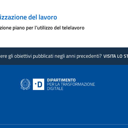
zzazione del lavoro
ione piano per l’utilizzo del telelavoro
re gli obiettivi pubblicati negli anni precedenti?
VISITA LO 
ink si apre in nuova pagina
- il link si apre in nuova pagina
 di AgID - il link si apre in nuova pagina
 LinkedIn di AgID - il link si apre in nuova pagina
 profilo Medium di AgID - il link si apre in nuova pagina
vai al profilo Instagram di AgID - il link si apre in nuova pagina